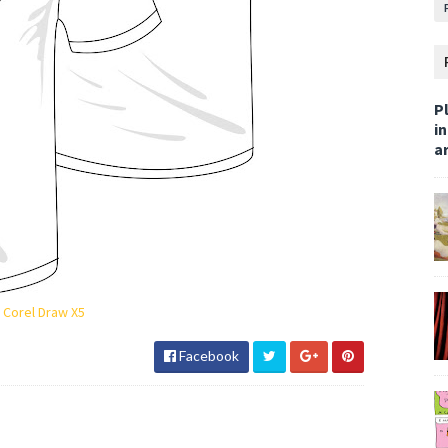
Pl
i
ar
 Corel Draw X5
Facebook