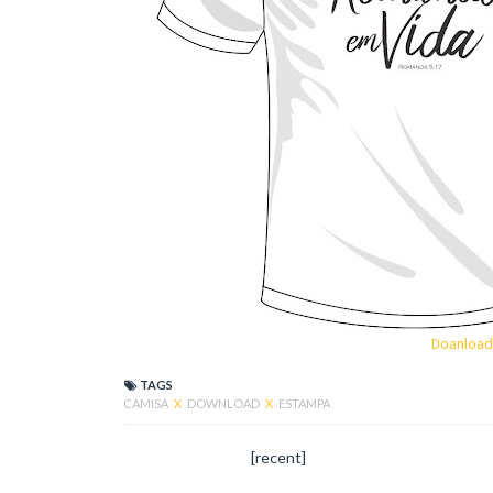
Doanload
TAGS
CAMISA
X
DOWNLOAD
X
ESTAMPA
[recent]