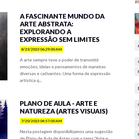
A FASCINANTE MUNDO DA
ARTE ABSTRATA:
EXPLORANDO A
EXPRESSÃO SEM LIMITES
8/23/2023 06:29:00 AM
A arte sempre teve o poder de transmitir
emoções, ideias e pensamentos de maneiras
diversas e cativantes. Uma forma de expressão
artística q...
PLANO DE AULA - ARTE E
NATUREZA (ARTES VISUAIS)
7/20/2023 04:57:00 AM
Nesta postagem disponibilizamos uma sugestão
de Plano de Aula de Artes com o tema "Arte e