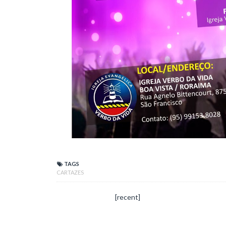
TAGS
CARTAZES
[recent]