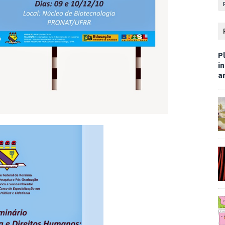
Pl
i
ar