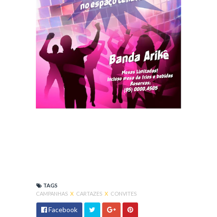
TAGS
CAMPANHAS
X
CARTAZES
X
CONVITES
Facebook