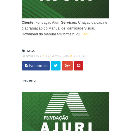
Cliente:
Fundação Ajuri.
Serviços:
Criação da capa e
diagramação do Manual de Identidade Visual.
Download do manual em formato PDF
aqui
.
TAGS
DOWNLOAD
X
LOGOMARCAS
X
OUTROS
Facebook
[recent]