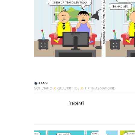
TAGS
COTIDIANO
X
QUADRINHOS
X
TIRINHAS MANOKID
[recent]